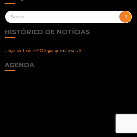
Search
SEA
for:
HISTÓRICO DE NOTÍCIAS
lançamento do EP O lugar que não se vê
AGENDA